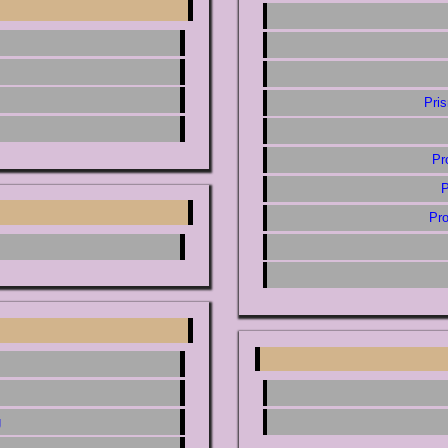
Pri
Pr
P
Pr
g