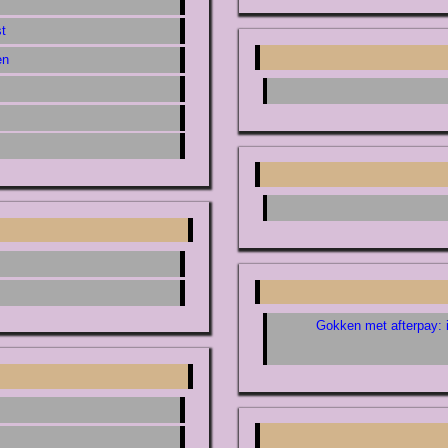
st
en
Gokken met afterpay: i