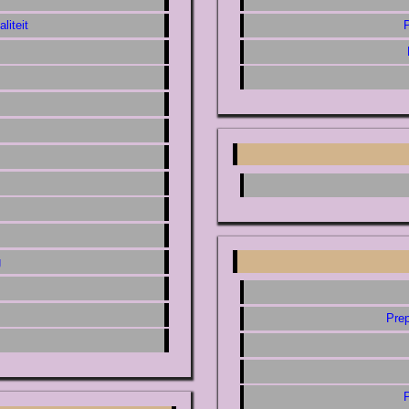
liteit
P
g
Prep
P