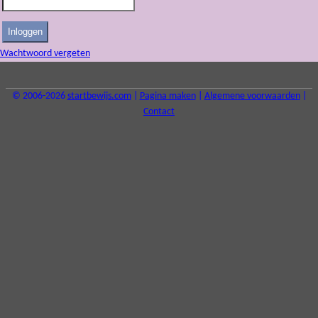
Wachtwoord vergeten
© 2006-2026
startbewijs.com
|
Pagina maken
|
Algemene voorwaarden
|
Contact